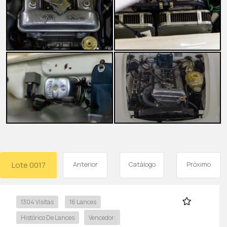
Lote 0017
Anterior
Catálogo
Próximo
1304 Visitas
16 Lances
Histórico De Lances
Vencedor: