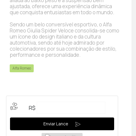
aliada ao baixo peso e à suspensão bem
ajustada, oferece uma experiência dinâmica
que conquista entusiastas em todo o mundo.
Sendo um belo conversível esportivo, o Alfa
Romeo Giulia Spider Veloce consolida-se como
um ícone do design italiano e da cultura
automotiva, sendo até hoje admirado por
colecionadores por sua combinação de estilo,
performance e personalidade.
Alfa Romeo
R$
Enviar Lance