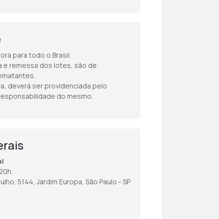
e
ra para todo o Brasil.
 e remessa dos lotes, são de
rematantes.
a, deverá ser providenciada pelo
 responsabilidade do mesmo.
rais
al
20h.
ulho, 5144, Jardim Europa, São Paulo - SP