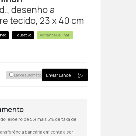
.d., desenho a
e tecido, 23 x 40 cm
neo
Figurativo
Adrianne Gallinari
Enviar Lance
Lance automático
amento
a do leiloeiro de 5% mais 5% de taxa de
ransferência bancária em conta a ser