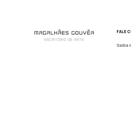
FALE 
Saiba 