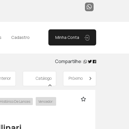
Minha Conta
s
Cadastro
Compartilhe:
terior
Catálogo
Próximo
Histórico De Lances
Vencedor:
linari