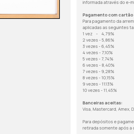
informada através do e-m
Pagamento com cartão 
Para pagamento da arrem
aplicadas as seguintes ta
1 vez - 4,79%
2 vezes - 5,86%
3 vezes - 6,45%
4 vezes - 7,10%
5 vezes - 7,74%
6 vezes - 8,40%
7 vezes - 9,28%
8 vezes - 10,15%
9 vezes - 11.13%
10 vezes - 11,45%
Banceiras aceitas:
Visa, Mastercard, Amex, D
Para depósitos e pagame
retirada somente após a