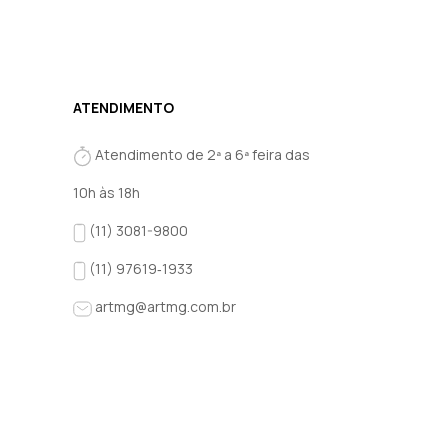
ATENDIMENTO
Atendimento de 2ª a 6ª feira das
10h às 18h
(11) 3081-9800
(11) 97619‑1933‬
artmg@artmg.com.br