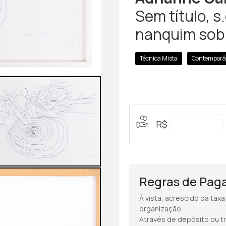
Sem título, s
nanquim sobr
Técnica Mista
Contemporâ
R$
Regras de Pag
À vista, acrescido da tax
organização.
Através de depósito ou t