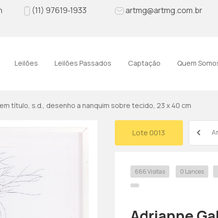
h
(11)‪ 97619‑1933‬
artmg@artmg.com.br
Leilões
Leilões Passados
Captação
Quem Somo
 Sem título, s.d., desenho a nanquim sobre tecido, 23 x 40 cm
Lote 0013
An
666 Visitas
0 Lances
Adrianne Gal