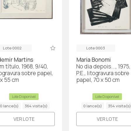
Lote 0002
Lote 0003
demir Martins
Maria Bonomi
m título, 1968, 9/40,
No dia depois..., 1975,
logravura sobre papel,
P.E., litogravura sobre
 x 55 cm
papel, 70 x 50 cm
Lote Disponível
Lote Disponível
0 lance(s)
364 visita(s)
0 lance(s)
354 visita(s)
VER LOTE
VER LOTE