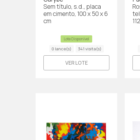
Sem título, s.d., placa
Ro
em cimento, 100 x 50 x 6
te
cm
11
Lote Disponível
0 lance(s)
341 visita(s)
VER LOTE