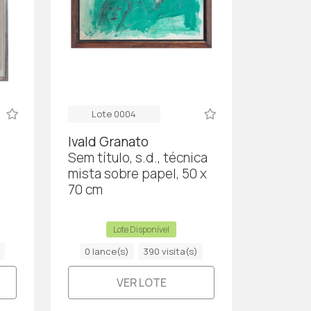
Lote 0004
Ivald Granato
Sem título, s.d., técnica
mista sobre papel, 50 x
70 cm
Lote Disponível
0 lance(s)
390 visita(s)
VER LOTE