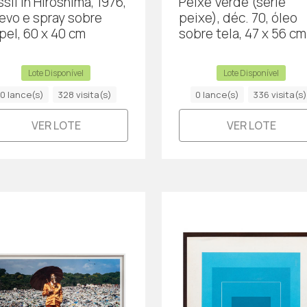
sil in Hiroshima, 1976,
Peixe Verde (série
levo e spray sobre
peixe), déc. 70, óleo
pel, 60 x 40 cm
sobre tela, 47 x 56 cm
Lote Disponível
Lote Disponível
0 lance(s)
328 visita(s)
0 lance(s)
336 visita(s)
VER LOTE
VER LOTE