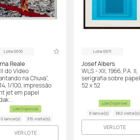
Lote 0010
Lote 0011
rna Reale
Josef Albers
ill do Vídeo
WLS - XII, 1966, P.A. II,
antando na Chuva”,
serigrafia sobre papel
14, 1/100, impressão
52 x 52
ght jet em papel
dak...
Lote Disponível
Lote Disponível
0 lance(s)
362 visita(s)
0 lance(s)
315 visita(s)
VER LOTE
VER LOTE