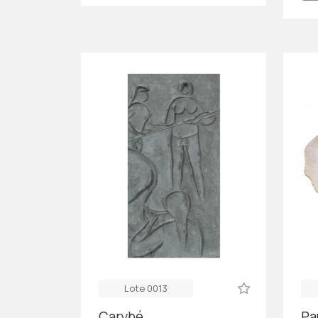
Lote 0013
Carybé
Pa