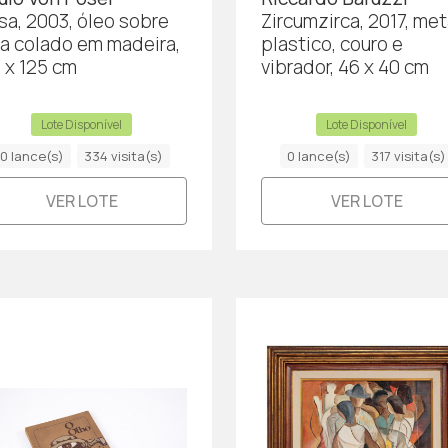
sa, 2003, óleo sobre
Zircumzirca, 2017, met
la colado em madeira,
plastico, couro e
2 x 125 cm
vibrador, 46 x 40 cm
Lote Disponível
Lote Disponível
0 lance(s)
334 visita(s)
0 lance(s)
317 visita(s)
VER LOTE
VER LOTE