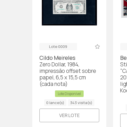
Lote 0009
Cildo Meireles
Be
Zero Dollar, 1984,
St
impressão offset sobre
“C
papel, 6,5 x 15,5 cm
20
(cada nota)
li
Ko
Lote Disponível
0 lance(s)
343 visita(s)
VER LOTE