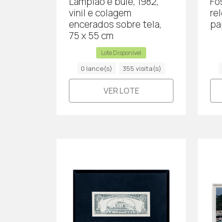
Lampião e bule, 1982,
Fos
vinil e colagem
re
encerados sobre tela,
pa
75 x 55 cm
Lote Disponível
0 lance(s)
355 visita(s)
VER LOTE