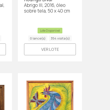
al,
Abrigo III, 2016, óleo
sobre tela, 50 x 40 cm
Lote Disponível
0 lance(s)
354 visita(s)
VER LOTE