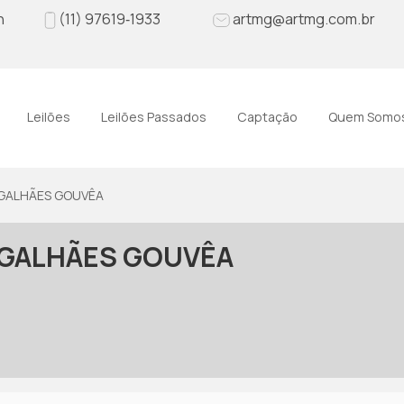
h
(11)‪ 97619‑1933‬
artmg@artmg.com.br
Leilões
Leilões Passados
Captação
Quem Somo
AGALHÃES GOUVÊA
MAGALHÃES GOUVÊA