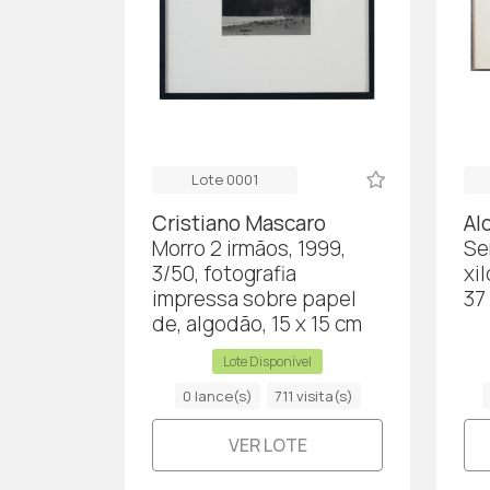
Lote 0001
Cristiano Mascaro
Al
Morro 2 irmãos, 1999,
Se
3/50, fotografia
xi
impressa sobre papel
37
de, algodão, 15 x 15 cm
Lote Disponível
0 lance(s)
711 visita(s)
VER LOTE