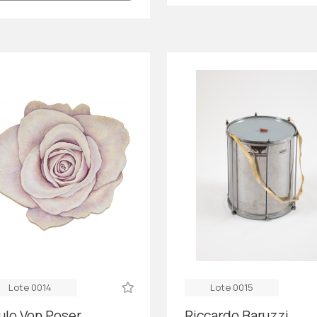
Lote 0014
Lote 0015
ulo Von Poser
Riccardo Baruzzi