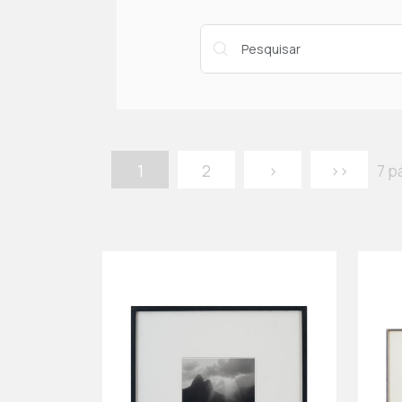
1
2
>
>>
7 p