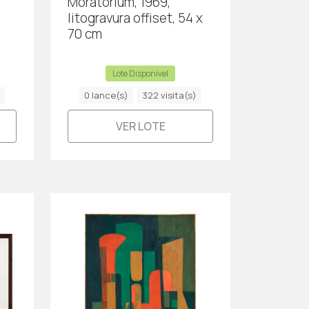
Moratorium, 1969,
litogravura offiset, 54 x
70 cm
Lote Disponível
0 lance(s)
322 visita(s)
VER LOTE